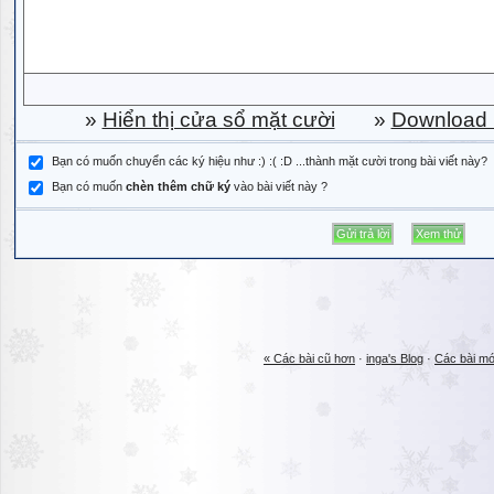
»
Hiển thị cửa sổ mặt cười
»
Download b
Bạn có muốn chuyển các ký hiệu như :) :( :D ...thành mặt cười trong bài viết này?
Bạn có muốn
chèn thêm chữ ký
vào bài viết này ?
« Các bài cũ hơn
·
inga's Blog
·
Các bài mớ