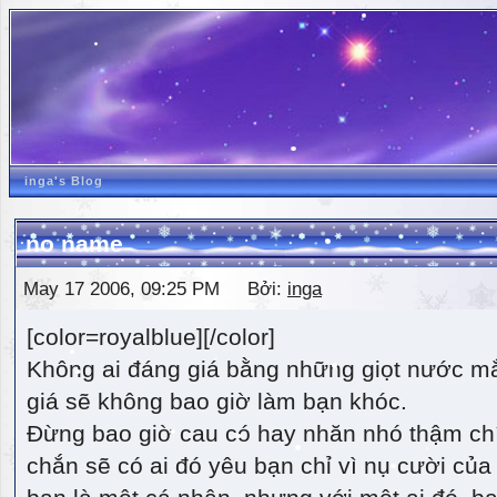
inga's Blog
no name
May 17 2006, 09:25 PM Bởi:
inga
[color=royalblue][/color]
Không ai đáng giá bằng những giọt nước m
giá sẽ không bao giờ làm bạn khóc.
Đừng bao giờ cau có hay nhăn nhó thậm ch
chắn sẽ có ai đó yêu bạn chỉ vì nụ cười của 