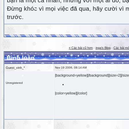
bạn là một cá nhân, nhưng với một ai đó, bạn
Đừng khóc vì mọi việc đã qua, hãy cười vì 
trước.
« Các bài cũ hơn
·
inga's Blog
·
Các bài mớ
Bình luận
Guest_vinh_*
Nov 19 2006, 08:14 AM
[background=yellow][/background][size=2][/size
Unregistered
[color=yellow][/color]