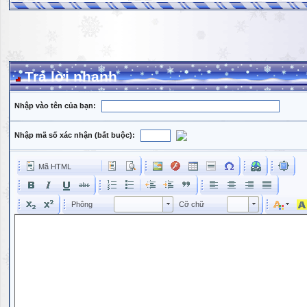
Trả lời nhanh
Nhập vào tên của bạn:
Nhập mã số xác nhận (bắt buộc):
Mã HTML
Phông
Kích cỡ phông
Phông
Cỡ chữ
Phông
Cỡ chữ