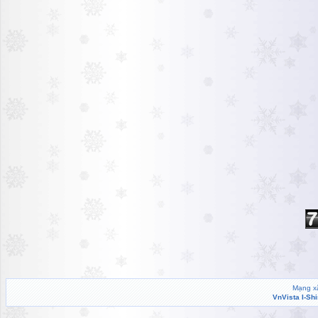
Mạng xã
VnVista I-Sh