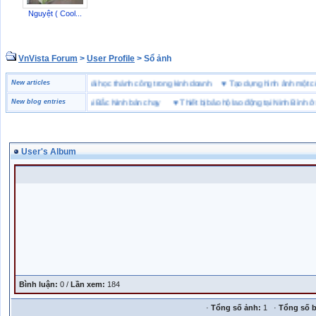
Nguyệt ( Cool...
VnVista Forum
>
User Profile
> Sổ ảnh
đặc biệt” của Microsoft
New articles
♥
4 bài học thành công trong kinh doanh
♥
Tạo dựng hình ảnh m
ng hiệu giày bảo hộ tại Bắc Ninh bán chạy
New blog entries
♥
Thiết bị bảo hộ lao động tại Ninh Bình ở đâu
User's Album
Bình luận:
0 /
Lần xem:
184
·
Tổng số ảnh:
1 ·
Tổng số b