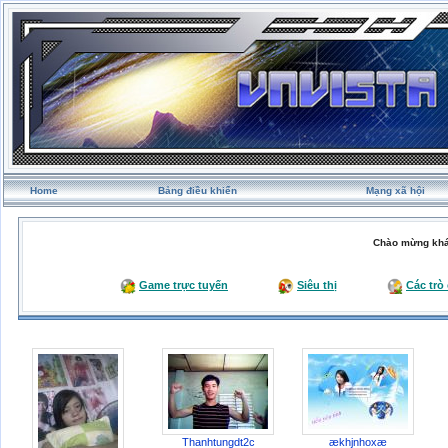
Home
Bảng điều khiển
Mạng xã hội
Chào mừng khá
Game trực tuyến
Siêu thị
Các trò
Thanhtungdt2c
ækhjnhoxæ