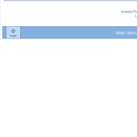
Invision P
L
Home
|
Mạng x