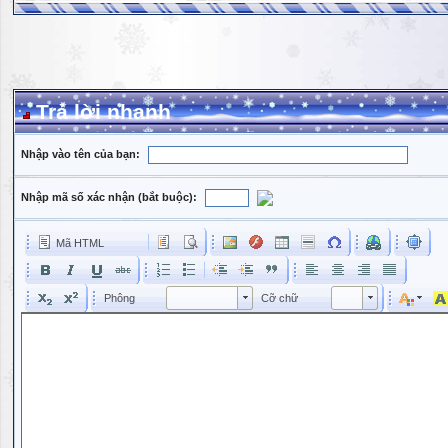
Trả lời nhanh
Nhập vào tên của bạn:
Nhập mã số xác nhận (bắt buộc):
Mã HTML
Phông
Kích cỡ phông
Phông
Cỡ chữ
Phông
Cỡ chữ