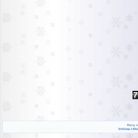
Mạng xã
VnVista I-Sh