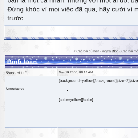
bạn là một cá nhân, nhưng với một ai đó, bạn
Đừng khóc vì mọi việc đã qua, hãy cười vì 
trước.
« Các bài cũ hơn
·
inga's Blog
·
Các bài mớ
Bình luận
Guest_vinh_*
Nov 19 2006, 08:14 AM
[background=yellow][/background][size=2][/size
Unregistered
[color=yellow][/color]