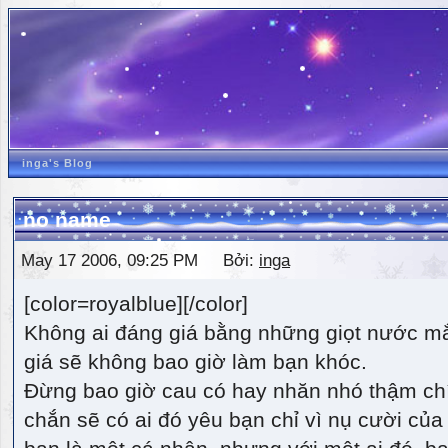
inga's Blog
no name
May 17 2006, 09:25 PM Bởi:
inga
[color=royalblue][/color]
Không ai đáng giá bằng những giọt nước m
giá sẽ không bao giờ làm bạn khóc.
Đừng bao giờ cau có hay nhăn nhó thậm ch
chắn sẽ có ai đó yêu bạn chỉ vì nụ cười của 