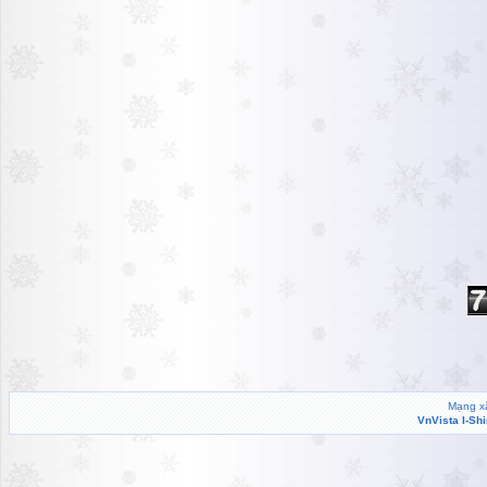
Mạng xã
VnVista I-Sh