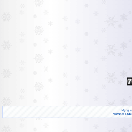
Mạng xã
VnVista I-Sh