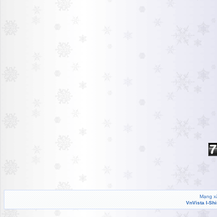
Mạng xã
VnVista I-Sh