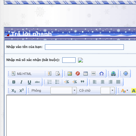
Trả lời nhanh
Nhập vào tên của bạn:
Nhập mã số xác nhận (bắt buộc):
Mã HTML
Phông
Kích cỡ phông
Phông
Cỡ chữ
Phông
Cỡ chữ