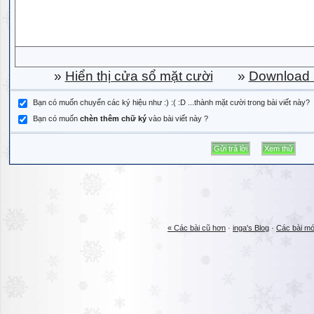
»
Hiển thị cửa sổ mặt cười
»
Download b
Bạn có muốn chuyển các ký hiệu như :) :( :D ...thành mặt cười trong bài viết này?
Bạn có muốn
chèn thêm chữ ký
vào bài viết này ?
« Các bài cũ hơn
·
inga's Blog
·
Các bài mớ