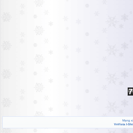
Mạng xã
VnVista I-Sh