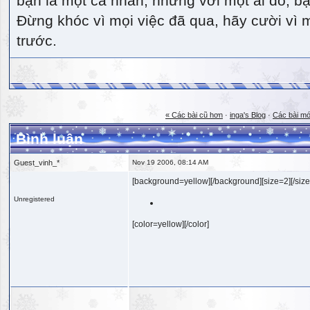
bạn là một cá nhân, nhưng với một ai đó, bạn
Đừng khóc vì mọi việc đã qua, hãy cười vì 
trước.
« Các bài cũ hơn
·
inga's Blog
·
Các bài mớ
Bình luận
Guest_vinh_*
Nov 19 2006, 08:14 AM
[background=yellow][/background][size=2][/size
Unregistered
[color=yellow][/color]