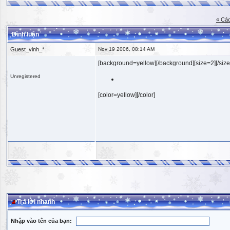
« Các
Bình luận
Guest_vinh_*
Nov 19 2006, 08:14 AM
[background=yellow][/background][size=2][/size
Unregistered
[color=yellow][/color]
Trả lời nhanh
Nhập vào tên của bạn: