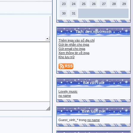
23
24
25
26
27
28
29
30
31
Thực đơn người xem
Thêm inga vào sổ địa chỉ
Gửi tin nhắn cho inga
Gửi email cho inga
Xem thông tin về inga
Kho lưu trữ
Bài viết cuối
Lovely music
no name
Bình luận mới
Guest_vinh_* trong
no name