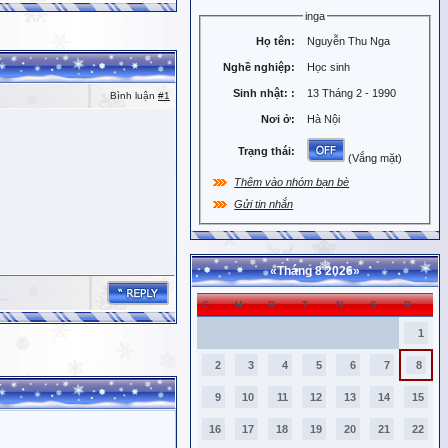
inga
Họ tên:
Nguyễn Thu Nga
Nghề nghiệp:
Học sinh
Sinh nhật:
:
13 Tháng 2 - 1990
Bình luận
#1
Nơi ở:
Hà Nội
Trạng thái:
(Vắng mặt)
Thêm vào nhóm bạn bè
Gửi tin nhắn
«
Tháng 8 2026
»
C
H
B
T
N
S
B
1
2
3
4
5
6
7
8
9
10
11
12
13
14
15
16
17
18
19
20
21
22