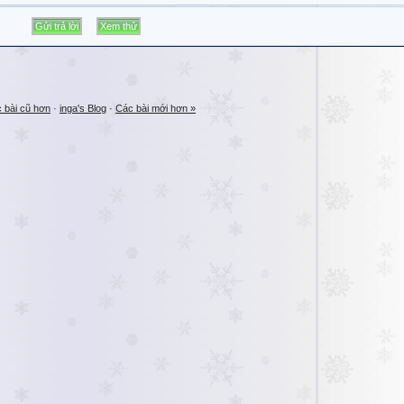
 bài cũ hơn
·
inga's Blog
·
Các bài mới hơn »