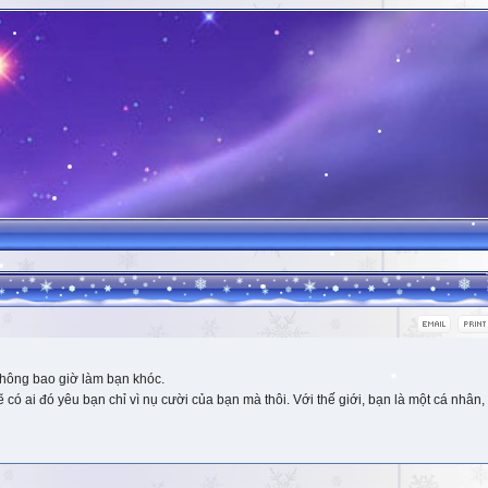
hông bao giờ làm bạn khóc.
 ai đó yêu bạn chỉ vì nụ cười của bạn mà thôi. Với thế giới, bạn là một cá nhân, 