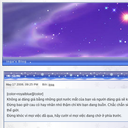
inga's Blog
no name
May 17 2006, 09:25 PM Bởi:
inga
[color=royalblue][/color]
Không ai đáng giá bằng những giọt nước mắt của bạn và người đáng giá sẽ k
Đừng bao giờ cau có hay nhăn nhó thậm chí khi bạn đang buồn. Chắc chắn sẽ có
thế giới.
Đừng khóc vì mọi việc đã qua, hãy cười vì mọi việc đang chờ ở phía trước.