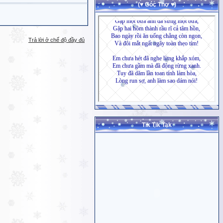
(♥ Góc Thơ ♥)
Trả lời ở chế độ đầy đủ
Tik Tik Tak