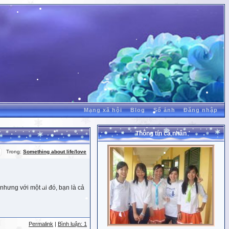
Mạng xã hội
Blog
Sổ ảnh
Đăng nhập
Thông tin cá nhân
Trong:
Something about life/love
nhưng với một ai đó, bạn là cả
Permalink
|
Bình luận: 1