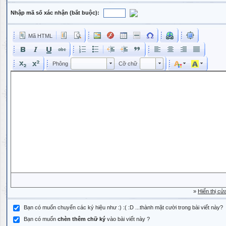
Nhập mã số xác nhận (bắt buộc):
Mã HTML
Phông
Kích cỡ phông
Phông
Cỡ chữ
Phông
Cỡ chữ
»
Hiển thị cử
Bạn có muốn chuyển các ký hiệu như :) :( :D ...thành mặt cười trong bài viết này?
Bạn có muốn
chèn thêm chữ ký
vào bài viết này ?