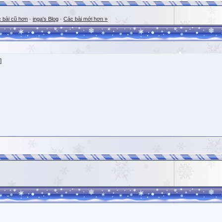
 bài cũ hơn
·
inga's Blog
·
Các bài mới hơn »
]