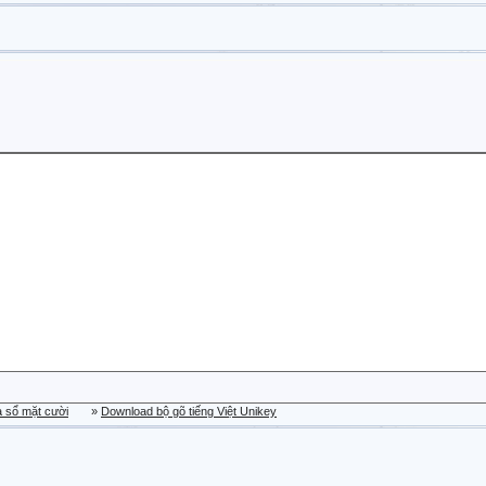
a sổ mặt cười
»
Download bộ gõ tiếng Việt Unikey