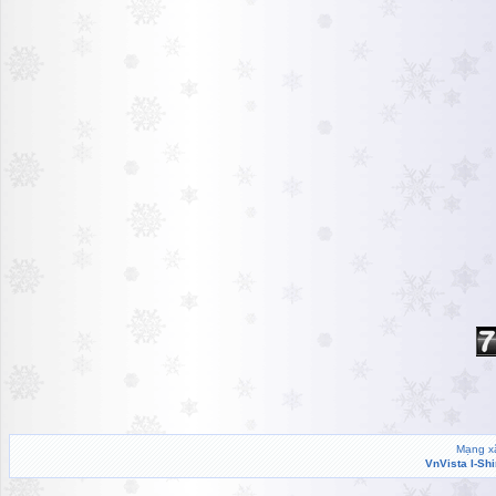
Mạng xã
VnVista I-Sh