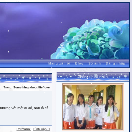
Mạng xã hội
Blog
Sổ ảnh
Đăng nhập
Thông tin cá nhân
Trong:
Something about life/love
nhưng với một ai đó, bạn là cả
Permalink
|
Bình luận: 1