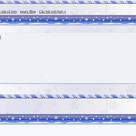
 bài cũ hơn
·
inga's Blog
·
Các bài mới hơn »
]