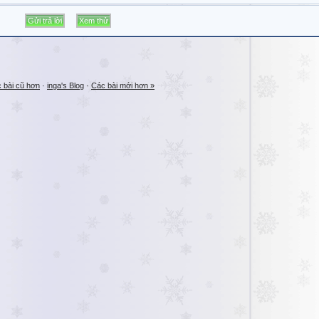
 bài cũ hơn
·
inga's Blog
·
Các bài mới hơn »