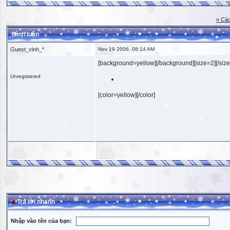
« Các
Bình luận
Guest_vinh_*
Nov 19 2006, 08:14 AM
[background=yellow][/background][size=2][/size
Unregistered
[color=yellow][/color]
Trả lời nhanh
Nhập vào tên của bạn: