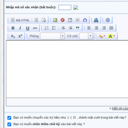
Nhập mã số xác nhận (bắt buộc):
Mã HTML
Phông
Kích cỡ phông
Phông
Cỡ chữ
Phông
Cỡ chữ
»
Hiển thị cử
Bạn có muốn chuyển các ký hiệu như :) :( :D ...thành mặt cười trong bài viết này?
Bạn có muốn
chèn thêm chữ ký
vào bài viết này ?