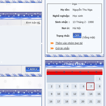
inga
Họ tên:
Nguyễn Thu Nga
Nghề nghiệp:
Học sinh
Sinh nhật:
:
13 Tháng 2 - 1990
Bình luận
#1
Nơi ở:
Hà Nội
Trạng thái:
(Vắng mặt)
Thêm vào nhóm bạn bè
Gửi tin nhắn
«
Tháng 8 2026
»
C
H
B
T
N
S
B
1
2
3
4
5
6
7
8
9
10
11
12
13
14
15
16
17
18
19
20
21
22