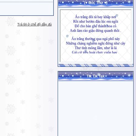
(♥ Góc Thơ ♥)
Trả lời ở chế độ đầy đủ
Tik Tik Tak