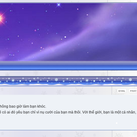
hông bao giờ làm bạn khóc.
 ai đó yêu bạn chỉ vì nụ cười của bạn mà thôi. Với thế giới, bạn là một cá nhân, 