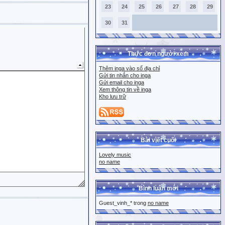
23
24
25
26
27
28
29
30
31
Thực đơn người xem
Thêm inga vào sổ địa chỉ
Gửi tin nhắn cho inga
Gửi email cho inga
Xem thông tin về inga
Kho lưu trữ
Bài viết cuối
Lovely music
no name
Bình luận mới
Guest_vinh_* trong
no name