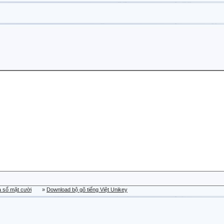
a sổ mặt cười
»
Download bộ gõ tiếng Việt Unikey