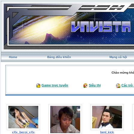
Home
Bảng điều khiển
Mạng xã hội
Chào mừng khá
Game trực tuyến
Siêu thị
Các trò
xXx_becoi_xXx
benl_kick