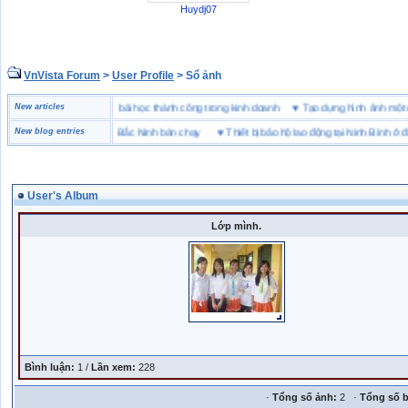
Huydj07
VnVista Forum
>
User Profile
> Sổ ảnh
“đặc biệt” của Microsoft
New articles
♥
4 bài học thành công trong kinh doanh
♥
Tạo dựng hình ảnh 
 hiệu giày bảo hộ tại Bắc Ninh bán chạy
New blog entries
♥
Thiết bị bảo hộ lao động tại Ninh Bình ở đâu
User's Album
Lớp mình.
Bình luận:
1 /
Lần xem:
228
·
Tổng số ảnh:
2 ·
Tổng số b