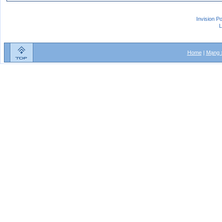
Invision P
L
Home
|
Mạng x