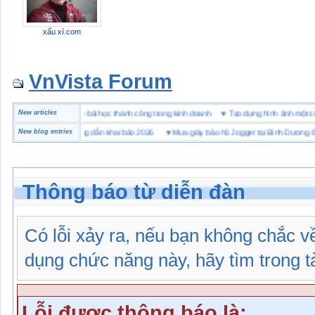
xấu xí.com
VnVista Forum
đặc biệt” của Microsoft
New articles
♥
4 bài học thành công trong kinh doanh
♥
Tạo dựng hình ảnh m
hải quan là gì? Hướng dẫn khai báo 2026
New blog entries
♥
Mua giày bảo hộ Jogger tại Bình Dương ở đâu 
Thông báo từ diễn đàn
Có lỗi xảy ra, nếu bạn không chắc 
dụng chức năng này, hãy tìm trong tài
Lỗi được thông báo là: