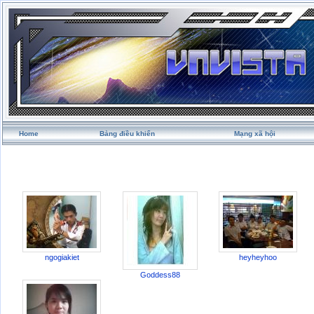
Home
Bảng điều khiển
Mạng xã hội
ngogiakiet
heyheyhoo
Goddess88