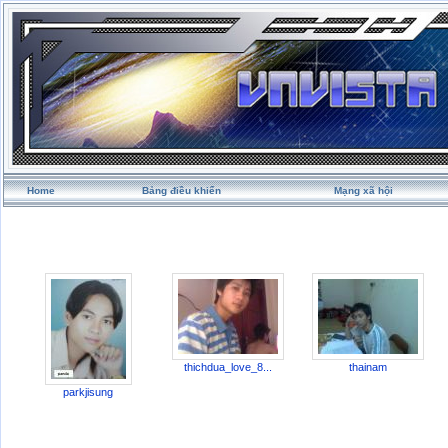
Home
Bảng điều khiển
Mạng xã hội
thichdua_love_8...
thainam
parkjisung