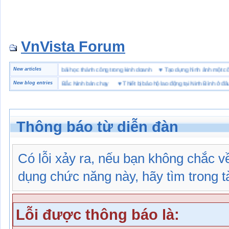
VnVista Forum
ặc biệt” của Microsoft
New articles
♥
4 bài học thành công trong kinh doanh
♥
Tạo dựng hình ảnh mộ
hiệu giày bảo hộ tại Bắc Ninh bán chạy
New blog entries
♥
Thiết bị bảo hộ lao động tại Ninh Bình ở đâu
Thông báo từ diễn đàn
Có lỗi xảy ra, nếu bạn không chắc 
dụng chức năng này, hãy tìm trong tài
Lỗi được thông báo là: