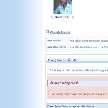
TUANANHPRO_LC
VnVista Forum
♥
Một số câu hỏi phỏng vấn “đặc biệt” của Microsoft
New articles
♥
4 bài học thành công trong kinh
♥
Thương hiệu giày bảo hộ tại Bắc Ninh bán chạy
New blog entries
♥
Thiết bị 
Thông báo từ diễn đàn
Có lỗi xảy ra, nếu bạn không chắc về những gì mì
Lỗi được thông báo là:
Bạn không được quyền sử dụng chức năng này.
Bạn chưa đăng nhập vào hệ thống