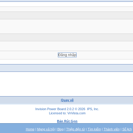
Quay về
Invision Power Board 2.0.2 © 2026 IPS, Inc.
Licensed to: VnVista.com
Bản Rút Gọn
Home
|
Mạng xã hội
|
Blog
|
Thiệp điện tử
|
Tìm kiếm
|
Thành viên
|
Sổ lịch