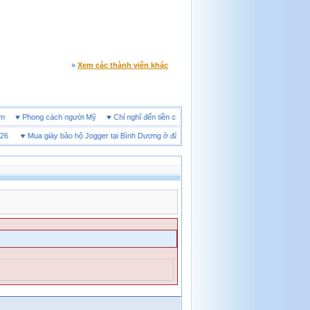
»
Xem các thành viên khác
ine đêm
♥
Phong cách người Mỹ
♥
Chỉ nghĩ đến tiền cũng làm người ta ích kỷ
♥
Mua giày bảo hộ Jogger tại Bình Dương ở đâu tốt
♥
Thị trường giày bảo hộ tại Thái N