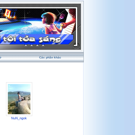
ử
Các phần khác
NuN_ngok