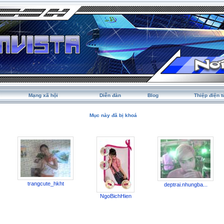
Mạng xã hội
Diễn đàn
Blog
Thiệp điện t
Mục này đã bị khoá
trangcute_hkht
deptrai.nhungba...
NgoBichHien