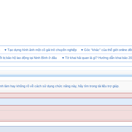
 doanh
♥
Tạo dựng hình ảnh một cô gái trẻ chuyên nghiệp
♥
Góc “khác” của thế giới onl
bảo hộ lao động tại Ninh Bình ở đâu
♥
Tờ khai hải quan là gì? Hướng dẫn khai báo 2026
nh làm hay không rõ về cách sử dụng chức năng này, hãy tìm trong tài liệu trợ giúp.