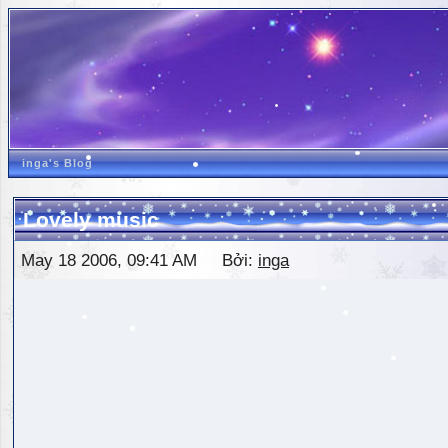
inga's Blog
Lovely music
May 18 2006, 09:41 AM Bởi:
inga