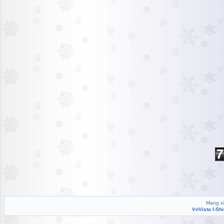
Mạng xã
VnVista I-Sh