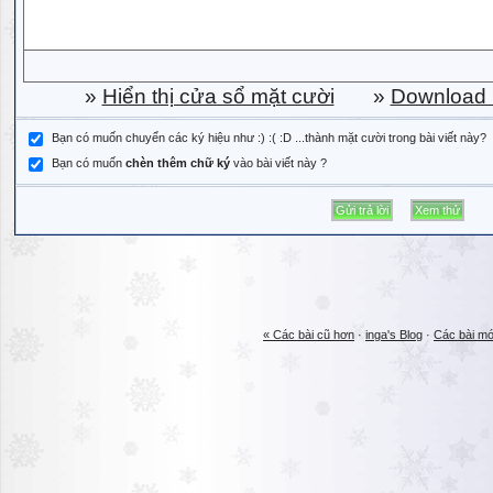
»
Hiển thị cửa sổ mặt cười
»
Download b
Bạn có muốn chuyển các ký hiệu như :) :( :D ...thành mặt cười trong bài viết này?
Bạn có muốn
chèn thêm chữ ký
vào bài viết này ?
« Các bài cũ hơn
·
inga's Blog
·
Các bài mớ