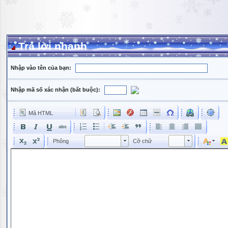
Trả lời nhanh
Nhập vào tên của bạn:
Nhập mã số xác nhận (bắt buộc):
Mã HTML
Phông
Kích cỡ phông
Phông
Cỡ chữ
Phông
Cỡ chữ