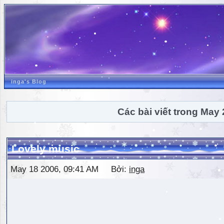
inga's Blog
Các bài viết trong May
Lovely music
May 18 2006, 09:41 AM Bởi:
inga