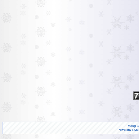
Mạng xã
VnVista I-Sh