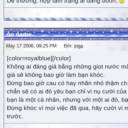
Dễ thương, hợp tâm trạng ai đang buồn,
no name
May 17 2006, 09:25 PM Bởi:
inga
[color=royalblue][/color]
Không ai đáng giá bằng những giọt nước m
giá sẽ không bao giờ làm bạn khóc.
Đừng bao giờ cau có hay nhăn nhó thậm ch
chắn sẽ có ai đó yêu bạn chỉ vì nụ cười của 
bạn là một cá nhân, nhưng với một ai đó, bạn
Đừng khóc vì mọi việc đã qua, hãy cười vì 
trước.