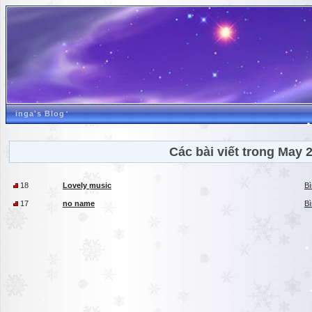
inga's Blog
Các bài viết trong May 
18
Lovely music
Bì
17
no name
Bì