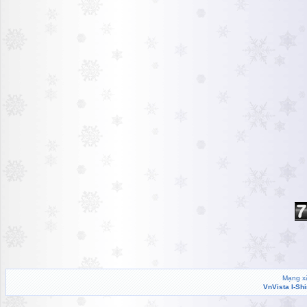
Mạng xã
VnVista I-Sh