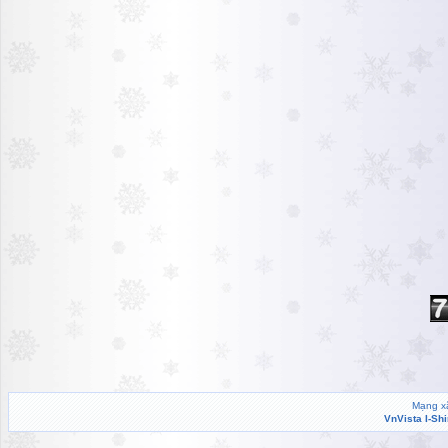
Mạng xã
VnVista I-Sh