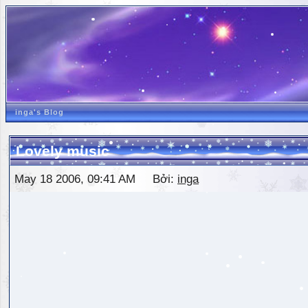
inga's Blog
Lovely music
May 18 2006, 09:41 AM Bởi:
inga