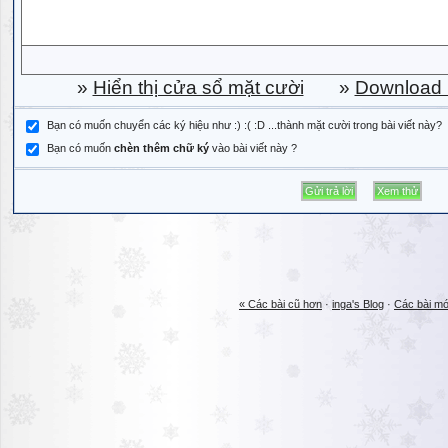
»
Hiển thị cửa sổ mặt cười
»
Download b
Bạn có muốn chuyển các ký hiệu như :) :( :D ...thành mặt cười trong bài viết này?
Bạn có muốn
chèn thêm chữ ký
vào bài viết này ?
« Các bài cũ hơn
·
inga's Blog
·
Các bài mớ