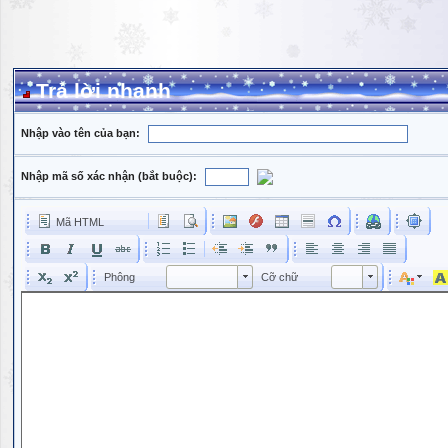
Trả lời nhanh
Nhập vào tên của bạn:
Nhập mã số xác nhận (bắt buộc):
Mã HTML
Phông
Kích cỡ phông
Phông
Cỡ chữ
Phông
Cỡ chữ