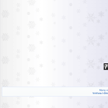
Mạng xã
VnVista I-Sh