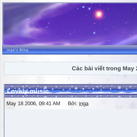
inga's Blog
Các bài viết trong May
Lovely music
May 18 2006, 09:41 AM Bởi:
inga