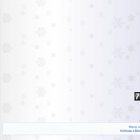
Mạng xã
VnVista I-Sh