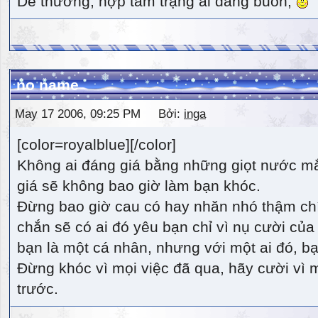
Dễ thương, hợp tâm trạng ai đang buồn,
no name
May 17 2006, 09:25 PM Bởi:
inga
[color=royalblue][/color]
Không ai đáng giá bằng những giọt nước m
giá sẽ không bao giờ làm bạn khóc.
Đừng bao giờ cau có hay nhăn nhó thậm ch
chắn sẽ có ai đó yêu bạn chỉ vì nụ cười của 
bạn là một cá nhân, nhưng với một ai đó, bạn
Đừng khóc vì mọi việc đã qua, hãy cười vì 
trước.