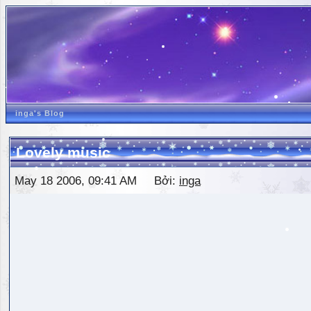
inga's Blog
Lovely music
May 18 2006, 09:41 AM Bởi:
inga