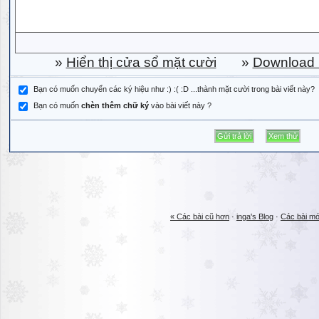
»
Hiển thị cửa sổ mặt cười
»
Download b
Bạn có muốn chuyển các ký hiệu như :) :( :D ...thành mặt cười trong bài viết này?
Bạn có muốn
chèn thêm chữ ký
vào bài viết này ?
« Các bài cũ hơn
·
inga's Blog
·
Các bài mớ