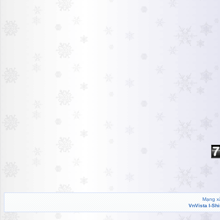
Mạng xã
VnVista I-Sh