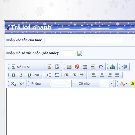
Trả lời nhanh
Nhập vào tên của bạn:
Nhập mã số xác nhận (bắt buộc):
Mã HTML
Phông
Kích cỡ phông
Phông
Cỡ chữ
Phông
Cỡ chữ