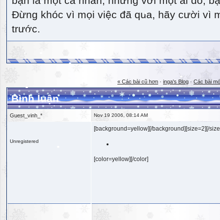
bạn là một cá nhân, nhưng với một ai đó, bạn
Đừng khóc vì mọi việc đã qua, hãy cười vì 
trước.
« Các bài cũ hơn
·
inga's Blog
·
Các bài mớ
Bình luận
Guest_vinh_*
Nov 19 2006, 08:14 AM
[background=yellow][/background][size=2][/size
Unregistered
[color=yellow][/color]