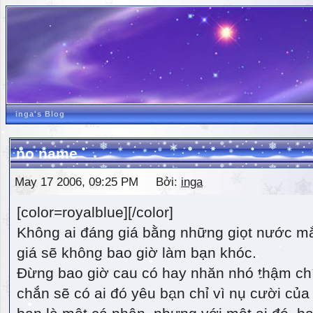
inga's Blog
no name
May 17 2006, 09:25 PM Bởi:
inga
[color=royalblue][/color]
Không ai đáng giá bằng những giọt nước m
giá sẽ không bao giờ làm bạn khóc.
Đừng bao giờ cau có hay nhăn nhó thậm ch
chắn sẽ có ai đó yêu bạn chỉ vì nụ cười của 