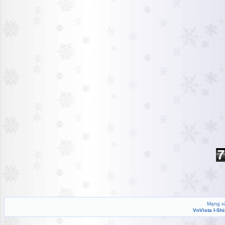
Mạng xã
VnVista I-Sh