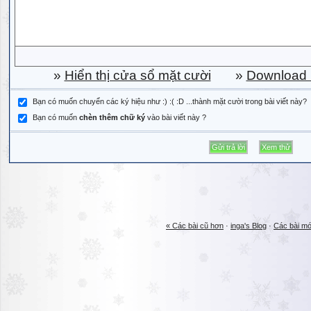
»
Hiển thị cửa sổ mặt cười
»
Download b
Bạn có muốn chuyển các ký hiệu như :) :( :D ...thành mặt cười trong bài viết này?
Bạn có muốn
chèn thêm chữ ký
vào bài viết này ?
« Các bài cũ hơn
·
inga's Blog
·
Các bài mớ