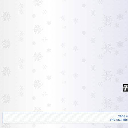
Mạng xã
VnVista I-Sh