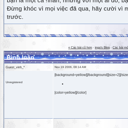
bạn là một cá nhân, nhưng với một ai đó, bạn
Đừng khóc vì mọi việc đã qua, hãy cười vì 
trước.
« Các bài cũ hơn
·
inga's Blog
·
Các bài mớ
Bình luận
Guest_vinh_*
Nov 19 2006, 08:14 AM
[background=yellow][/background][size=2][/size
Unregistered
[color=yellow][/color]