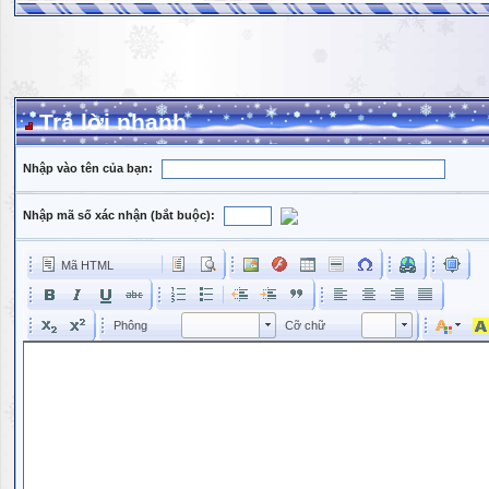
Trả lời nhanh
Nhập vào tên của bạn:
Nhập mã số xác nhận (bắt buộc):
Mã HTML
Phông
Kích cỡ phông
Phông
Cỡ chữ
Phông
Cỡ chữ