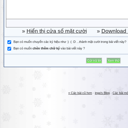
»
Hiển thị cửa sổ mặt cười
»
Download b
Bạn có muốn chuyển các ký hiệu như :) :( :D ...thành mặt cười trong bài viết này?
Bạn có muốn
chèn thêm chữ ký
vào bài viết này ?
« Các bài cũ hơn
·
inga's Blog
·
Các bài mớ