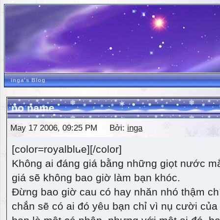
inga's Blog
no name
May 17 2006, 09:25 PM Bởi:
inga
[color=royalblue][/color]
Không ai đáng giá bằng những giọt nước m
giá sẽ không bao giờ làm bạn khóc.
Đừng bao giờ cau có hay nhăn nhó thậm ch
chắn sẽ có ai đó yêu bạn chỉ vì nụ cười của 