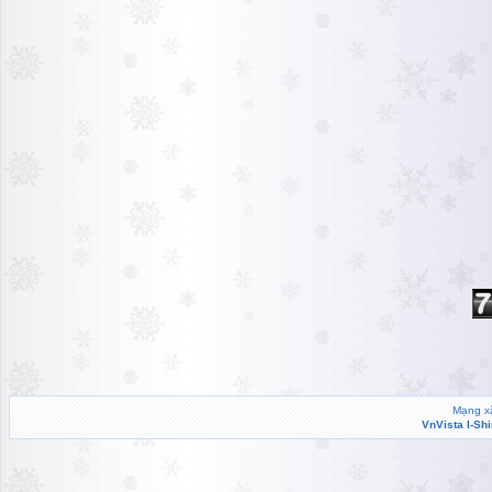
Mạng xã
VnVista I-Sh