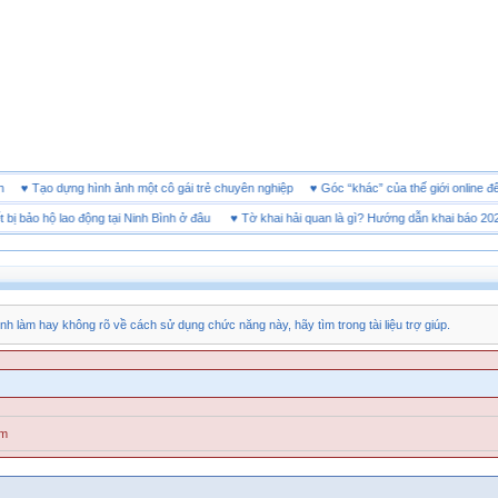
 doanh
♥
Tạo dựng hình ảnh một cô gái trẻ chuyên nghiệp
♥
Góc “khác” của thế giới onl
bảo hộ lao động tại Ninh Bình ở đâu
♥
Tờ khai hải quan là gì? Hướng dẫn khai báo 2026
nh làm hay không rõ về cách sử dụng chức năng này, hãy tìm trong tài liệu trợ giúp.
ăm