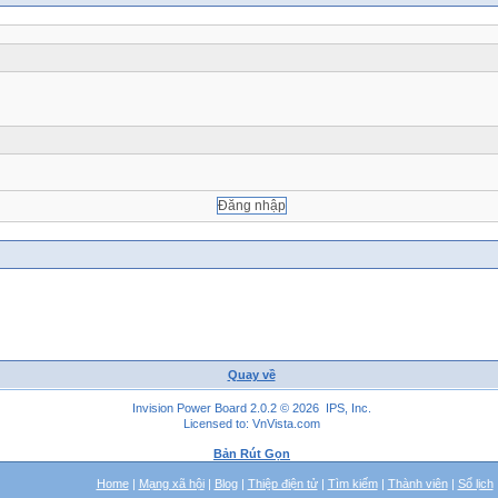
Quay về
Invision Power Board 2.0.2 © 2026 IPS, Inc.
Licensed to: VnVista.com
Bản Rút Gọn
Home
|
Mạng xã hội
|
Blog
|
Thiệp điện tử
|
Tìm kiếm
|
Thành viên
|
Sổ lịch