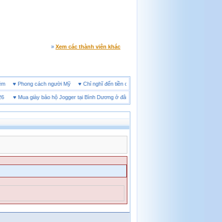
»
Xem các thành viên khác
ine đêm
♥
Phong cách người Mỹ
♥
Chỉ nghĩ đến tiền cũng làm người ta ích kỷ
♥
Mua giày bảo hộ Jogger tại Bình Dương ở đâu tốt
♥
Thị trường giày bảo hộ tại Thái N