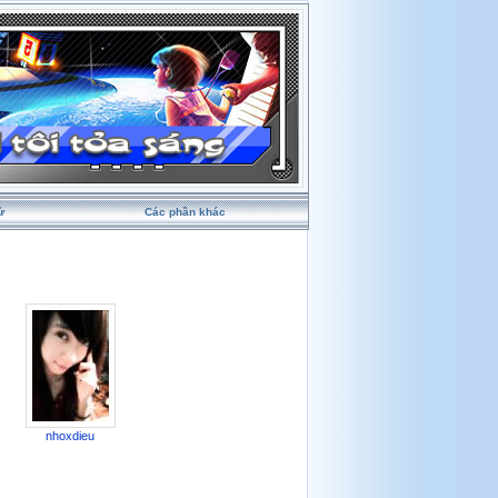
ử
Các phần khác
nhoxdieu