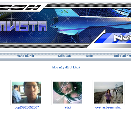
Mạng xã hội
Diễn đàn
Blog
Thiệp điện t
Mục này đã bị khoá
LopDG20052007
¥üĸï
lovehasbeenmyfo...