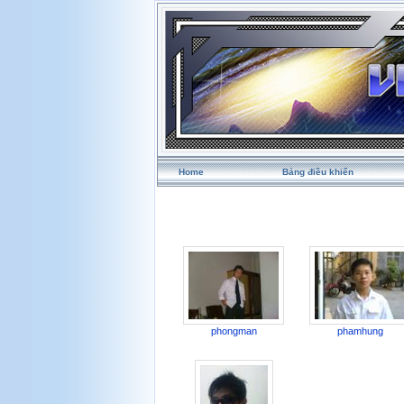
Home
Bảng điều khiển
phongman
phamhung