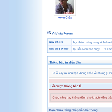
Kelvin Châu
VnVista Forum
♥
Một số câu hỏi phỏng vấn “đặc biệt” của Microsoft
New articles
♥
4 bài học thành công trong kinh
♥
Thương hiệu giày bảo hộ tại Bắc Ninh bán chạy
New blog entries
♥
Thiết bị 
Thông báo từ diễn đàn
Có lỗi xảy ra, nếu bạn không chắc về những gì mì
Lỗi được thông báo là:
Chức năng này không dành cho khách viếng th
Bạn chưa đăng nhập vào hệ thống