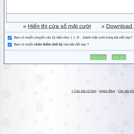
»
Hiển thị cửa sổ mặt cười
»
Download b
Bạn có muốn chuyển các ký hiệu như :) :( :D ...thành mặt cười trong bài viết này?
Bạn có muốn
chèn thêm chữ ký
vào bài viết này ?
« Các bài cũ hơn
·
inga's Blog
·
Các bài mớ