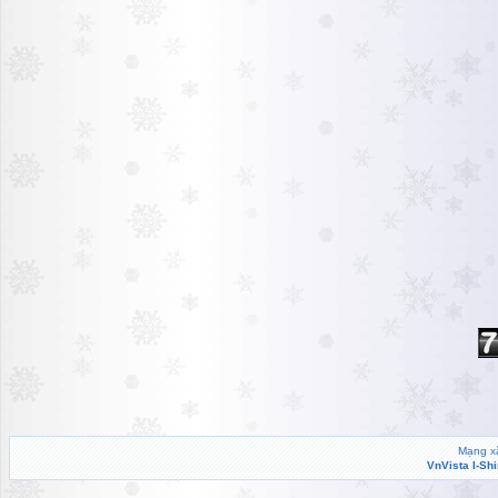
Mạng xã
VnVista I-Sh