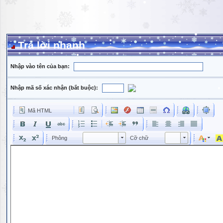
Trả lời nhanh
Nhập vào tên của bạn:
Nhập mã số xác nhận (bắt buộc):
Mã HTML
Phông
Kích cỡ phông
Phông
Cỡ chữ
Phông
Cỡ chữ