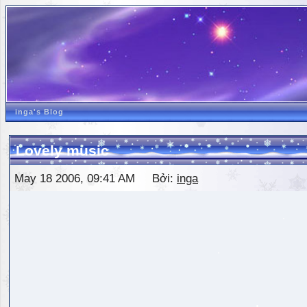
inga's Blog
Lovely music
May 18 2006, 09:41 AM Bởi:
inga