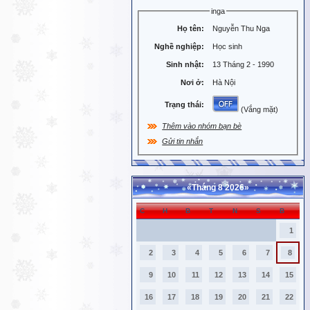
inga
Họ tên:
Nguyễn Thu Nga
Nghề nghiệp:
Học sinh
Sinh nhật:
13 Tháng 2 - 1990
Nơi ở:
Hà Nội
Trạng thái:
(Vắng mặt)
Thêm vào nhóm bạn bè
Gửi tin nhắn
«
Tháng 8 2026
»
C
H
B
T
N
S
B
1
2
3
4
5
6
7
8
9
10
11
12
13
14
15
16
17
18
19
20
21
22