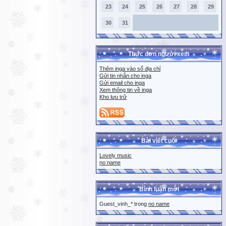
23
24
25
26
27
28
29
30
31
Thực đơn người xem
Thêm inga vào sổ địa chỉ
Gửi tin nhắn cho inga
Gửi email cho inga
Xem thông tin về inga
Kho lưu trữ
Bài viết cuối
Lovely music
no name
Bình luận mới
Guest_vinh_* trong
no name