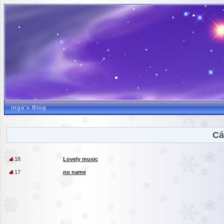
inga's Blog
Cá
18
Lovely music
17
no name