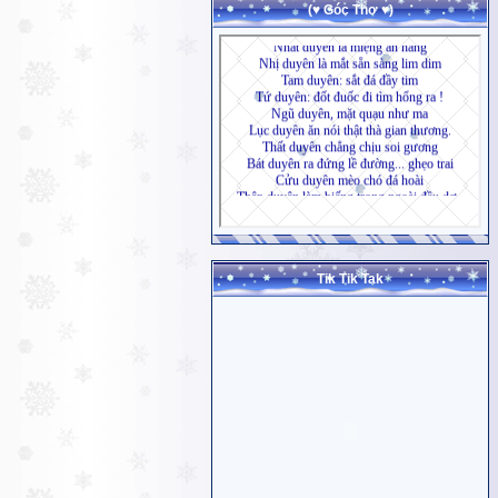
(♥ Góc Thơ ♥)
Tik Tik Tak