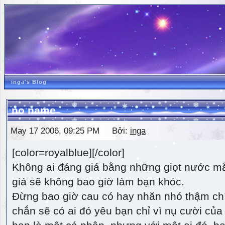
inga's Blog
no name
May 17 2006, 09:25 PM Bởi:
inga
[color=royalblue][/color]
Không ai đáng giá bằng những giọt nước m
giá sẽ không bao giờ làm bạn khóc.
Đừng bao giờ cau có hay nhăn nhó thậm ch
chắn sẽ có ai đó yêu bạn chỉ vì nụ cười của 