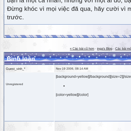
bạn là một cá nhân, nhưng với một ai đó, bạn
Đừng khóc vì mọi việc đã qua, hãy cười vì 
trước.
« Các bài cũ hơn
·
inga's Blog
·
Các bài mớ
Bình luận
Guest_vinh_*
Nov 19 2006, 08:14 AM
[background=yellow][/background][size=2][/size
Unregistered
[color=yellow][/color]