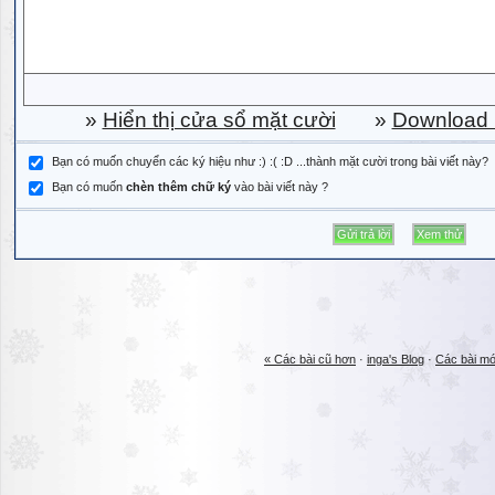
»
Hiển thị cửa sổ mặt cười
»
Download b
Bạn có muốn chuyển các ký hiệu như :) :( :D ...thành mặt cười trong bài viết này?
Bạn có muốn
chèn thêm chữ ký
vào bài viết này ?
« Các bài cũ hơn
·
inga's Blog
·
Các bài mớ