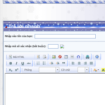
Trả lời nhanh
Nhập vào tên của bạn:
Nhập mã số xác nhận (bắt buộc):
Mã HTML
Phông
Kích cỡ phông
Phông
Cỡ chữ
Phông
Cỡ chữ