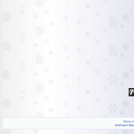
Mạng xã
VnVista I-Sh