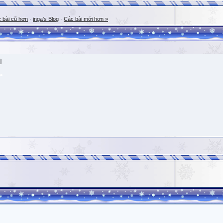
 bài cũ hơn
·
inga's Blog
·
Các bài mới hơn »
]