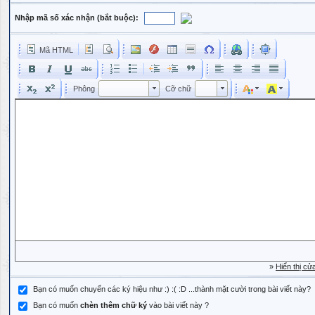
Nhập mã số xác nhận (bắt buộc):
Mã HTML
Phông
Kích cỡ phông
Phông
Cỡ chữ
Phông
Cỡ chữ
»
Hiển thị cử
Bạn có muốn chuyển các ký hiệu như :) :( :D ...thành mặt cười trong bài viết này?
Bạn có muốn
chèn thêm chữ ký
vào bài viết này ?