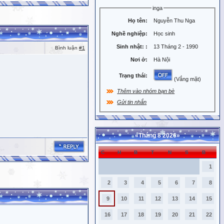
inga
Họ tên:
Nguyễn Thu Nga
Nghề nghiệp:
Học sinh
Sinh nhật:
:
13 Tháng 2 - 1990
Bình luận
#1
Nơi ở:
Hà Nội
Trạng thái:
(Vắng mặt)
Thêm vào nhóm bạn bè
Gửi tin nhắn
«
Tháng 8 2026
»
C
H
B
T
N
S
B
1
2
3
4
5
6
7
8
9
10
11
12
13
14
15
16
17
18
19
20
21
22