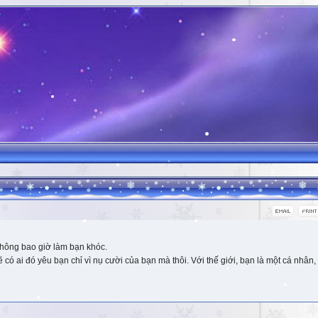
hông bao giờ làm bạn khóc.
 ai đó yêu bạn chỉ vì nụ cười của bạn mà thôi. Với thế giới, bạn là một cá nhân, 