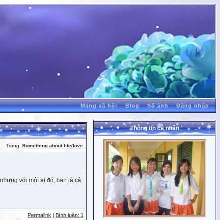
Mạng xã hội
Blog
Sổ ảnh
Đăng nhập
Thông tin cá nhân
Trong:
Something about life/love
nhưng với một ai đó, bạn là cả
Permalink
|
Bình luận: 1