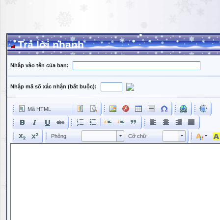
Trả lời nhanh
Nhập vào tên của bạn:
Nhập mã số xác nhận (bắt buộc):
Mã HTML
Phông
Kích cỡ phông
Phông
Cỡ chữ
Phông
Cỡ chữ