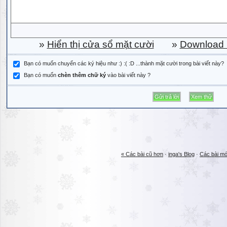
»
Hiển thị cửa sổ mặt cười
»
Download b
Bạn có muốn chuyển các ký hiệu như :) :( :D ...thành mặt cười trong bài viết này?
Bạn có muốn
chèn thêm chữ ký
vào bài viết này ?
« Các bài cũ hơn
·
inga's Blog
·
Các bài mớ