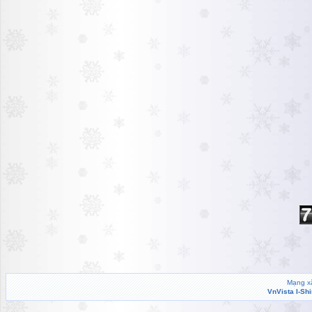
Mạng xã
VnVista I-Sh