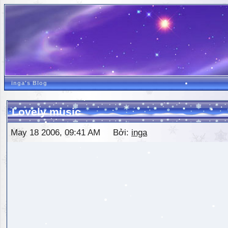
inga's Blog
Lovely music
May 18 2006, 09:41 AM Bởi:
inga