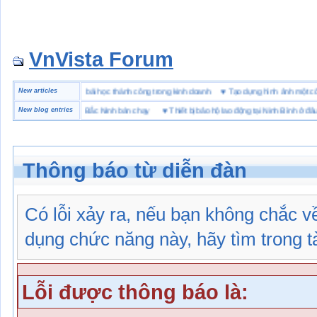
VnVista Forum
đặc biệt” của Microsoft
New articles
♥
4 bài học thành công trong kinh doanh
♥
Tạo dựng hình ảnh mộ
hiệu giày bảo hộ tại Bắc Ninh bán chạy
New blog entries
♥
Thiết bị bảo hộ lao động tại Ninh Bình ở đâu
Thông báo từ diễn đàn
Có lỗi xảy ra, nếu bạn không chắc 
dụng chức năng này, hãy tìm trong tài
Lỗi được thông báo là: