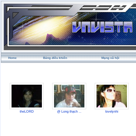
Home
Bảng điều khiển
Mạng xã hội
theLORD
@ Long thạch ...
lovelynhi