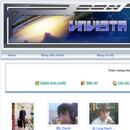
Home
Bảng điều khiển
Mạng xã hội
Chào mừng khá
Game trực tuyến
Siêu thị
Các trò
BB_Dumb
@ Long thạch ...