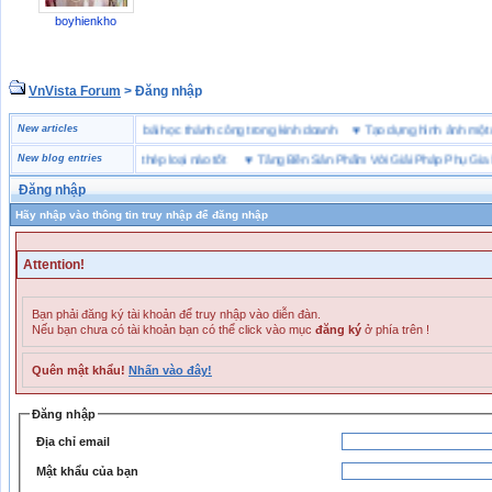
boyhienkho
VnVista Forum
> Đăng nhập
“đặc biệt” của Microsoft
New articles
♥
4 bài học thành công trong kinh doanh
♥
Tạo dựng hình ảnh 
ảo hộ lót Kevlar và lót thép loại nào tốt
New blog entries
♥
Tăng Bền Sản Phẩm Với Giải Pháp Phụ Gia Nhự
Đăng nhập
Hãy nhập vào thông tin truy nhập để đăng nhập
Attention!
Bạn phải đăng ký tài khoản để truy nhập vào diễn đàn.
Nếu bạn chưa có tài khoản bạn có thể click vào mục
đăng ký
ở phía trên !
Quên mật khẩu!
Nhấn vào đây!
Đăng nhập
Địa chỉ email
Mật khẩu của bạn