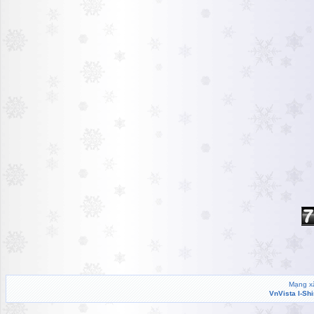
Mạng xã
VnVista I-Sh