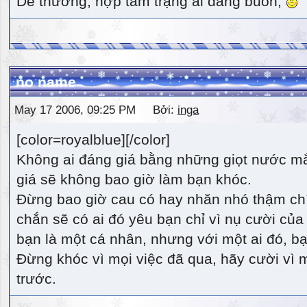
Dễ thương, hợp tâm trạng ai đang buồn,
no name
May 17 2006, 09:25 PM Bởi:
inga
[color=royalblue][/color]
Không ai đáng giá bằng những giọt nước m
giá sẽ không bao giờ làm bạn khóc.
Đừng bao giờ cau có hay nhăn nhó thậm ch
chắn sẽ có ai đó yêu bạn chỉ vì nụ cười của 
bạn là một cá nhân, nhưng với một ai đó, bạn
Đừng khóc vì mọi việc đã qua, hãy cười vì 
trước.