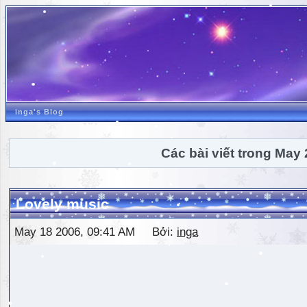
inga's Blog
Các bài viết trong May
Lovely music
May 18 2006, 09:41 AM Bởi:
inga