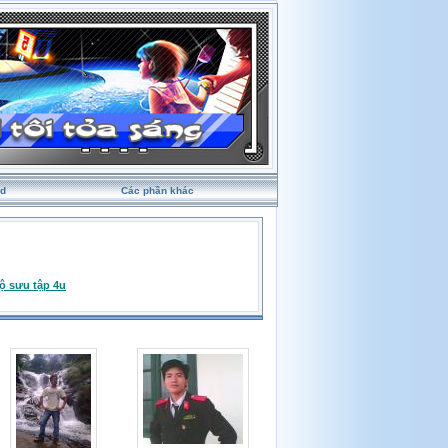
rd
Các phần khác
ộ sưu tập 4u