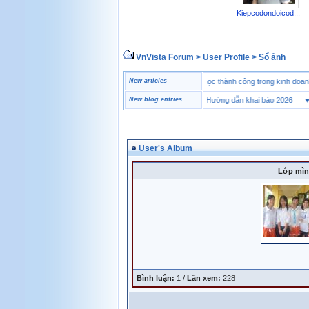
Kiepcodondoicod...
VnVista Forum
>
User Profile
> Sổ ảnh
♥
Một số câu hỏi phỏng vấn “đặc biệt” của Microsoft
New articles
♥
4 bài học thành công trong kinh 
♥
Tờ khai hải quan là gì? Hướng dẫn khai báo 2026
New blog entries
♥
Mu
User's Album
Lớp mìn
Bình luận:
1 /
Lần xem:
228