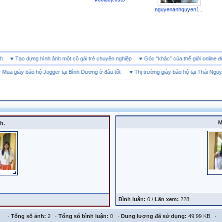
nguyenanhquyen1...
doanh
♥
Tạo dựng hình ảnh một cô gái trẻ chuyên nghiệp
♥
Góc “khác” của thế giới onl
a giày bảo hộ Jogger tại Bình Dương ở đâu tốt
♥
Thị trường giày bảo hộ tại Thái Nguyên
M
h.
Bình luận:
0 /
Lần xem:
228
·
Tổng số ảnh:
2 ·
Tổng số bình luận:
0 ·
Dung lượng đã sử dụng:
49.99 KB ·