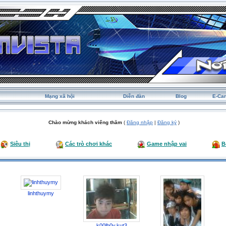
Mạng xã hội
Diễn đàn
Blog
E-Ca
Chào mừng khách viếng thăm
(
Đăng nhập
|
Đăng ký
)
Siêu thị
Các trò chơi khác
Game nhập vai
B
linhthuymy
k00lb0y.kut3