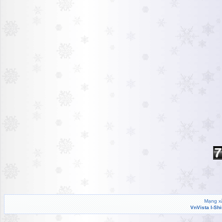
Mạng xã
VnVista I-Sh