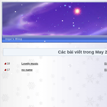
inga's Blog
Các bài viết trong May 
18
Lovely music
Bì
17
no name
Bì