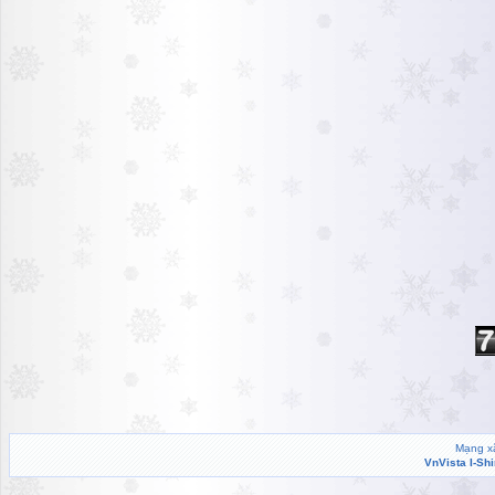
Mạng xã
VnVista I-Sh