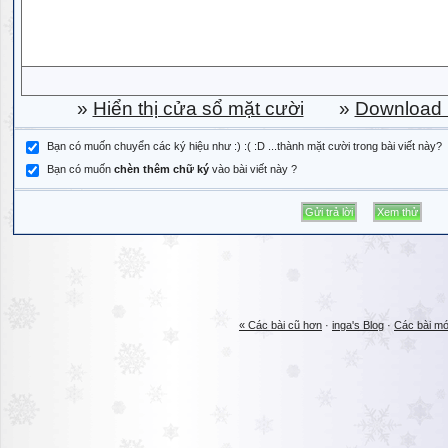
»
Hiển thị cửa sổ mặt cười
»
Download b
Bạn có muốn chuyển các ký hiệu như :) :( :D ...thành mặt cười trong bài viết này?
Bạn có muốn
chèn thêm chữ ký
vào bài viết này ?
« Các bài cũ hơn
·
inga's Blog
·
Các bài mớ