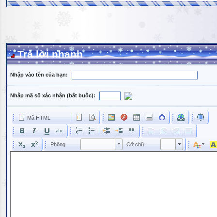
Trả lời nhanh
Nhập vào tên của bạn:
Nhập mã số xác nhận (bắt buộc):
Mã HTML
Phông
Kích cỡ phông
Phông
Cỡ chữ
Phông
Cỡ chữ