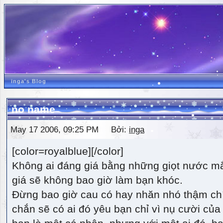
inga's Blog
no name
May 17 2006, 09:25 PM Bởi:
inga
[color=royalblue][/color]
Không ai đáng giá bằng những giọt nước m
giá sẽ không bao giờ làm bạn khóc.
Đừng bao giờ cau có hay nhăn nhó thậm ch
chắn sẽ có ai đó yêu bạn chỉ vì nụ cười của 