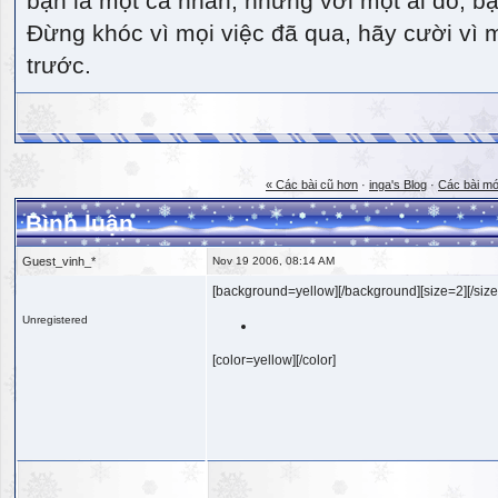
bạn là một cá nhân, nhưng với một ai đó, bạn
Đừng khóc vì mọi việc đã qua, hãy cười vì 
trước.
« Các bài cũ hơn
·
inga's Blog
·
Các bài mớ
Bình luận
Guest_vinh_*
Nov 19 2006, 08:14 AM
[background=yellow][/background][size=2][/size
Unregistered
[color=yellow][/color]