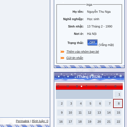
inga
Họ tên:
Nguyễn Thu Nga
Nghề nghiệp:
Học sinh
Sinh nhật:
13 Tháng 2 - 1990
Nơi ở:
Hà Nội
Trạng thái:
(Vắng mặt)
Thêm vào nhóm bạn bè
Gửi tin nhắn
«
Tháng 8 2026
»
C
H
B
T
N
S
B
1
2
3
4
5
6
7
8
9
10
11
12
13
14
15
Permalink
|
Bình luận: 0
16
17
18
19
20
21
22