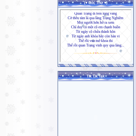
(♥ Góc Thơ ♥)
Tik Tik Tak