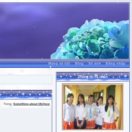
Mạng xã hội
Blog
Sổ ảnh
Đăng nhập
Thông tin cá nhân
Trong:
Something about life/love