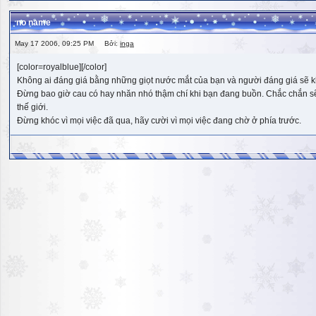
no name
May 17 2006, 09:25 PM Bởi:
inga
[color=royalblue][/color]
Không ai đáng giá bằng những giọt nước mắt của bạn và người đáng giá sẽ k
Đừng bao giờ cau có hay nhăn nhó thậm chí khi bạn đang buồn. Chắc chắn sẽ có
thế giới.
Đừng khóc vì mọi việc đã qua, hãy cười vì mọi việc đang chờ ở phía trước.