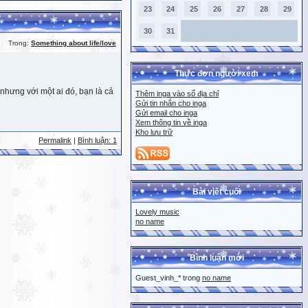
23
24
25
26
27
28
29
30
31
Trong:
Something about life/love
Thực đơn người xem
nhưng với một ai đó, bạn là cả
Thêm inga vào sổ địa chỉ
Gửi tin nhắn cho inga
Gửi email cho inga
Xem thông tin về inga
Kho lưu trữ
Permalink
|
Bình luận: 1
Bài viết cuối
Lovely music
no name
Bình luận mới
Guest_vinh_* trong
no name