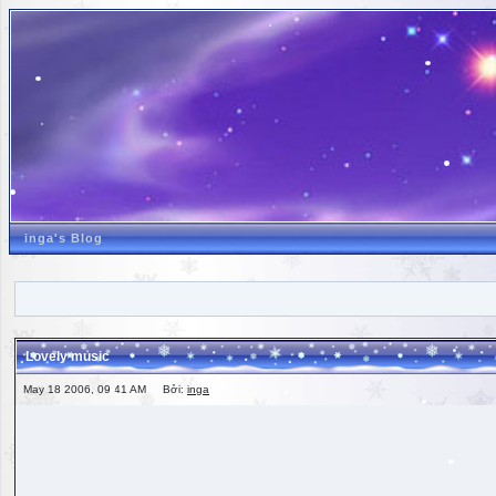
inga's Blog
Lovely music
May 18 2006, 09:41 AM Bởi:
inga