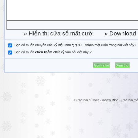
»
Hiển thị cửa sổ mặt cười
»
Download b
Bạn có muốn chuyển các ký hiệu như :) :( :D ...thành mặt cười trong bài viết này?
Bạn có muốn
chèn thêm chữ ký
vào bài viết này ?
« Các bài cũ hơn
·
inga's Blog
·
Các bài mớ