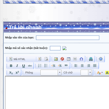
Trả lời nhanh
Nhập vào tên của bạn:
Nhập mã số xác nhận (bắt buộc):
Mã HTML
Phông
Kích cỡ phông
Phông
Cỡ chữ
Phông
Cỡ chữ