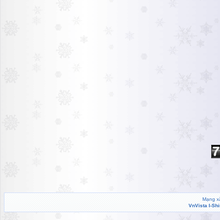
Mạng xã
VnVista I-Sh