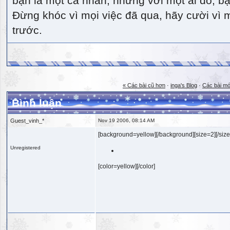
bạn là một cá nhân, nhưng với một ai đó, bạn
Đừng khóc vì mọi việc đã qua, hãy cười vì 
trước.
« Các bài cũ hơn
·
inga's Blog
·
Các bài mớ
Bình luận
Guest_vinh_*
Nov 19 2006, 08:14 AM
[background=yellow][/background][size=2][/size
Unregistered
[color=yellow][/color]