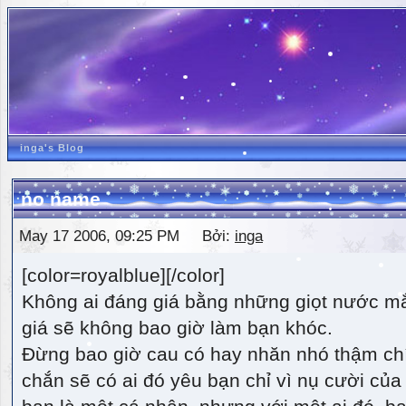
inga's Blog
no name
May 17 2006, 09:25 PM Bởi:
inga
[color=royalblue][/color]
Không ai đáng giá bằng những giọt nước m
giá sẽ không bao giờ làm bạn khóc.
Đừng bao giờ cau có hay nhăn nhó thậm ch
chắn sẽ có ai đó yêu bạn chỉ vì nụ cười của 