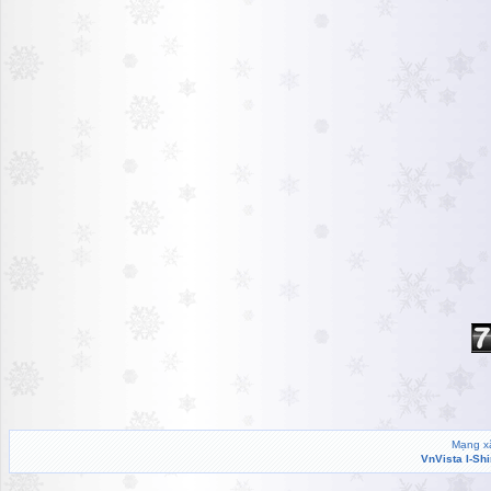
Mạng xã
VnVista I-Sh