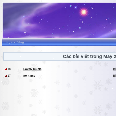
inga's Blog
Các bài viết trong May 
18
Lovely music
Bì
17
no name
Bì