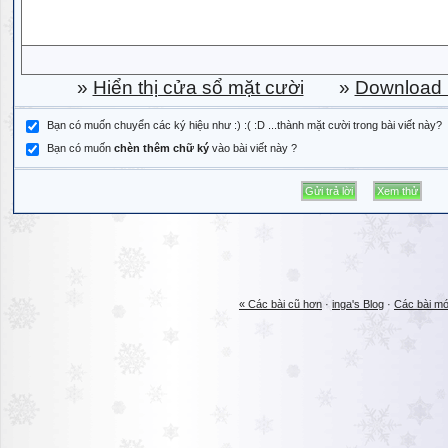
»
Hiển thị cửa sổ mặt cười
»
Download b
Bạn có muốn chuyển các ký hiệu như :) :( :D ...thành mặt cười trong bài viết này?
Bạn có muốn
chèn thêm chữ ký
vào bài viết này ?
« Các bài cũ hơn
·
inga's Blog
·
Các bài mớ