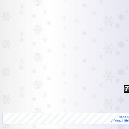
Mạng xã
VnVista I-Sh