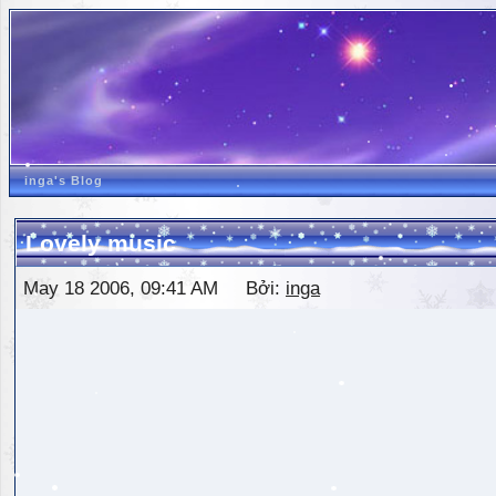
inga's Blog
Lovely music
May 18 2006, 09:41 AM Bởi:
inga