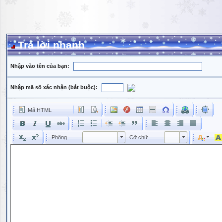
Trả lời nhanh
Nhập vào tên của bạn:
Nhập mã số xác nhận (bắt buộc):
Mã HTML
Phông
Kích cỡ phông
Phông
Cỡ chữ
Phông
Cỡ chữ