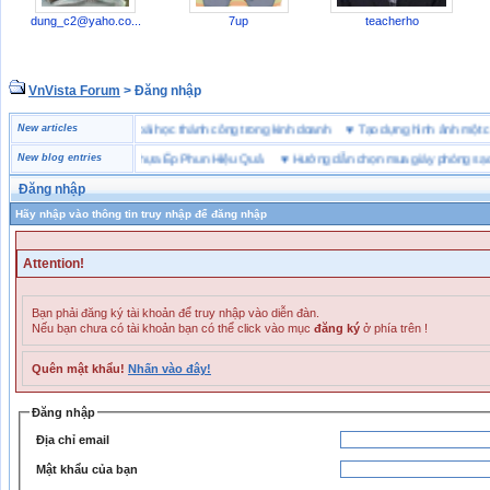
dung_c2@yaho.co
...
7up
teacherho
VnVista Forum
> Đăng nhập
đặc biệt” của Microsoft
New articles
♥
4 bài học thành công trong kinh doanh
♥
Tạo dựng hình ảnh m
 Chọn Bột Màu Cho Nhựa Ép Phun Hiệu Quả
New blog entries
♥
Hướng dẫn chọn mua giày phòng sạch
Đăng nhập
Hãy nhập vào thông tin truy nhập để đăng nhập
Attention!
Bạn phải đăng ký tài khoản để truy nhập vào diễn đàn.
Nếu bạn chưa có tài khoản bạn có thể click vào mục
đăng ký
ở phía trên !
Quên mật khẩu!
Nhấn vào đây!
Đăng nhập
Địa chỉ email
Mật khẩu của bạn