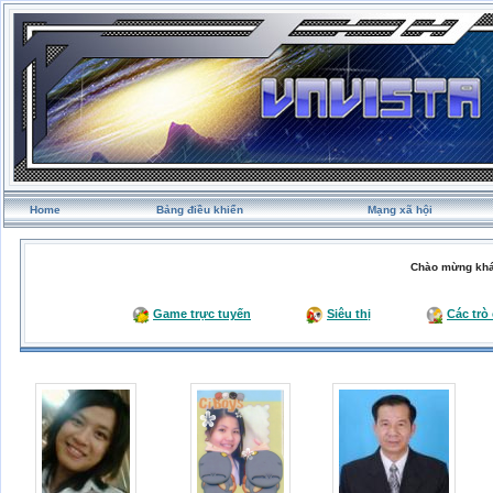
Home
Bảng điều khiển
Mạng xã hội
Chào mừng khá
Game trực tuyến
Siêu thị
Các trò