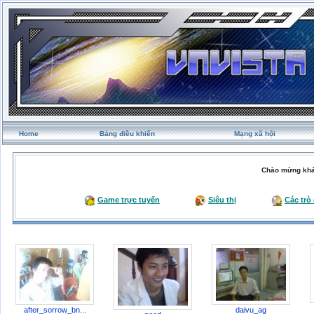
Home
Bảng điều khiển
Mạng xã hội
Chào mừng khá
Game trực tuyến
Siêu thị
Các trò
after_sorrow_bn...
daivu_ag