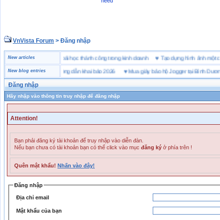
need
VnVista Forum
> Đăng nhập
đặc biệt” của Microsoft
New articles
♥
4 bài học thành công trong kinh doanh
♥
Tạo dựng hình ảnh m
ai hải quan là gì? Hướng dẫn khai báo 2026
New blog entries
♥
Mua giày bảo hộ Jogger tại Bình Dương ở 
Đăng nhập
Hãy nhập vào thông tin truy nhập để đăng nhập
Attention!
Bạn phải đăng ký tài khoản để truy nhập vào diễn đàn.
Nếu bạn chưa có tài khoản bạn có thể click vào mục
đăng ký
ở phía trên !
Quên mật khẩu!
Nhấn vào đây!
Đăng nhập
Địa chỉ email
Mật khẩu của bạn