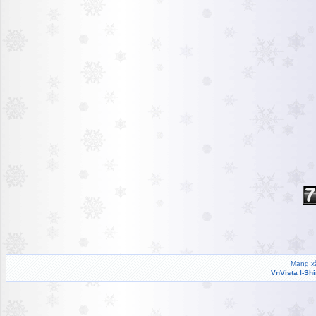
Mạng xã
VnVista I-Sh