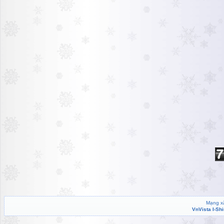
Mạng xã
VnVista I-Sh