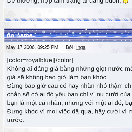
Dễ thương, hợp tâm trạng ai đang buồn,
no name
May 17 2006, 09:25 PM Bởi:
inga
[color=royalblue][/color]
Không ai đáng giá bằng những giọt nước m
giá sẽ không bao giờ làm bạn khóc.
Đừng bao giờ cau có hay nhăn nhó thậm ch
chắn sẽ có ai đó yêu bạn chỉ vì nụ cười của 
bạn là một cá nhân, nhưng với một ai đó, bạn
Đừng khóc vì mọi việc đã qua, hãy cười vì 
trước.