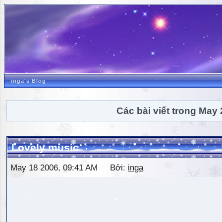
inga's Blog
Các bài viết trong May
Lovely music
May 18 2006, 09:41 AM Bởi:
inga