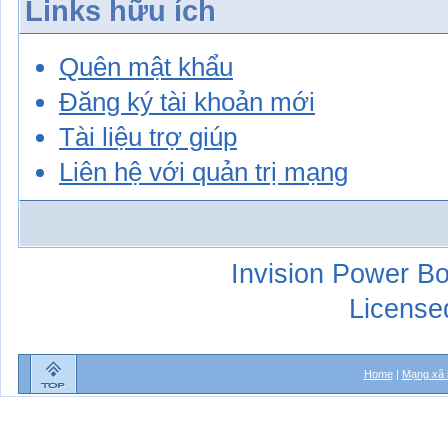
Links hữu ích
Quên mật khẩu
Đăng ký tài khoản mới
Tài liệu trợ giúp
Liên hệ với quản trị mạng
Invision Power Bo
License
Home
|
Mạng xã 