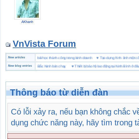
AKhanh
VnVista Forum
c biệt” của Microsoft
New articles
♥
4 bài học thành công trong kinh doanh
♥
Tạo dựng hình ảnh một
 hiệu giày bảo hộ tại Bắc Ninh bán chạy
New blog entries
♥
Thiết bị bảo hộ lao động tại Ninh Bình ở đâu
Thông báo từ diễn đàn
Có lỗi xảy ra, nếu bạn không chắc 
dụng chức năng này, hãy tìm trong tài