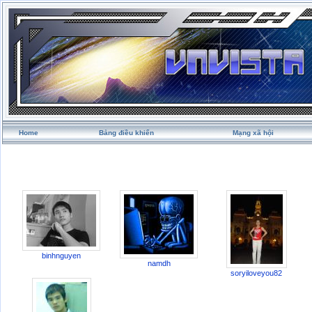
Home
Bảng điều khiển
Mạng xã hội
binhnguyen
namdh
soryiloveyou82