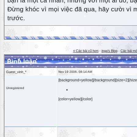
bạn là một cá nhân, nhưng với một ai đó, bạn
Đừng khóc vì mọi việc đã qua, hãy cười vì 
trước.
« Các bài cũ hơn
·
inga's Blog
·
Các bài mớ
Bình luận
Guest_vinh_*
Nov 19 2006, 08:14 AM
[background=yellow][/background][size=2][/size
Unregistered
[color=yellow][/color]