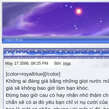
inga's Blog
no name
May 17 2006, 09:25 PM Bởi:
inga
[color=royalblue][/color]
Không ai đáng giá bằng những giọt nước m
giá sẽ không bao giờ làm bạn khóc.
Đừng bao giờ cau có hay nhăn nhó thậm ch
chắn sẽ có ai đó yêu bạn chỉ vì nụ cười của 