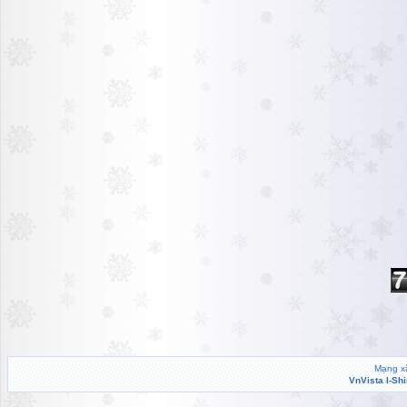
Mạng xã
VnVista I-Sh