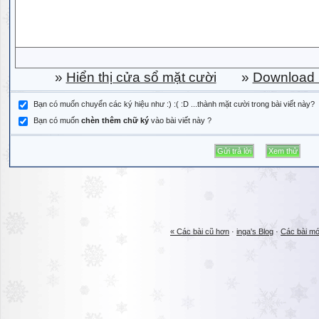
»
Hiển thị cửa sổ mặt cười
»
Download b
Bạn có muốn chuyển các ký hiệu như :) :( :D ...thành mặt cười trong bài viết này?
Bạn có muốn
chèn thêm chữ ký
vào bài viết này ?
« Các bài cũ hơn
·
inga's Blog
·
Các bài mớ