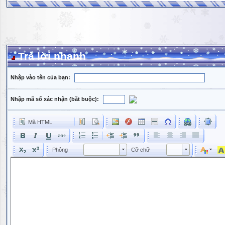
Trả lời nhanh
Nhập vào tên của bạn:
Nhập mã số xác nhận (bắt buộc):
Mã HTML
Phông
Kích cỡ phông
Phông
Cỡ chữ
Phông
Cỡ chữ