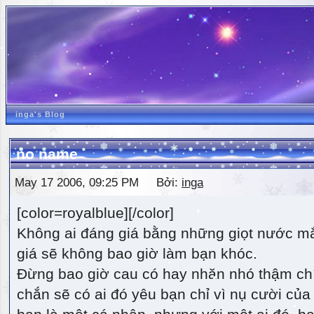
inga's Blog
no name
May 17 2006, 09:25 PM Bởi:
inga
[color=royalblue][/color]
Không ai đáng giá bằng những giọt nước m
giá sẽ không bao giờ làm bạn khóc.
Đừng bao giờ cau có hay nhăn nhó thậm ch
chắn sẽ có ai đó yêu bạn chỉ vì nụ cười của 