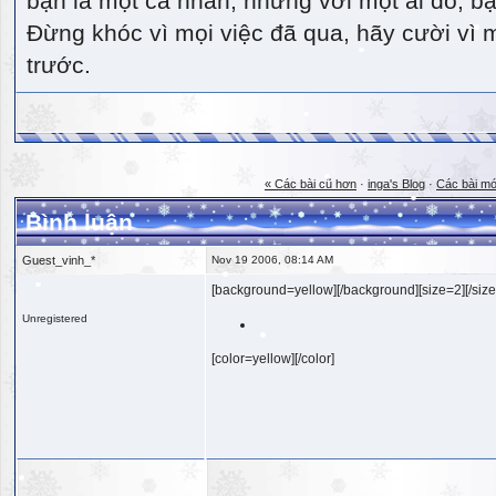
bạn là một cá nhân, nhưng với một ai đó, bạn
Đừng khóc vì mọi việc đã qua, hãy cười vì 
trước.
« Các bài cũ hơn
·
inga's Blog
·
Các bài mớ
Bình luận
Guest_vinh_*
Nov 19 2006, 08:14 AM
[background=yellow][/background][size=2][/size
Unregistered
[color=yellow][/color]