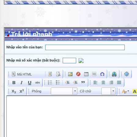
Trả lời nhanh
Nhập vào tên của bạn:
Nhập mã số xác nhận (bắt buộc):
Mã HTML
Phông
Kích cỡ phông
Phông
Cỡ chữ
Phông
Cỡ chữ