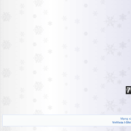
Mạng xã
VnVista I-Sh