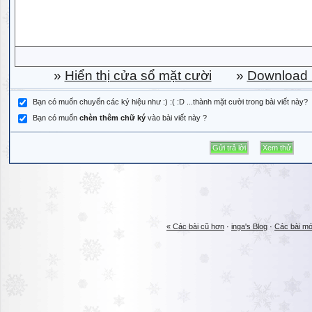
»
Hiển thị cửa sổ mặt cười
»
Download b
Bạn có muốn chuyển các ký hiệu như :) :( :D ...thành mặt cười trong bài viết này?
Bạn có muốn
chèn thêm chữ ký
vào bài viết này ?
« Các bài cũ hơn
·
inga's Blog
·
Các bài mớ