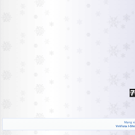
Mạng xã
VnVista I-Sh