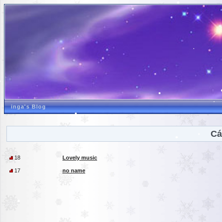
inga's Blog
Cá
18
Lovely music
17
no name