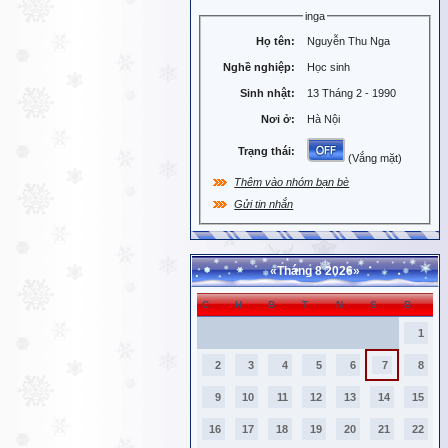
inga
Họ tên:
Nguyễn Thu Nga
Nghề nghiệp:
Học sinh
Sinh nhật:
13 Tháng 2 - 1990
Nơi ở:
Hà Nội
Trạng thái:
(Vắng mặt)
Thêm vào nhóm bạn bè
Gửi tin nhắn
«
Tháng 8 2026
»
C
H
B
T
N
S
B
1
2
3
4
5
6
7
8
9
10
11
12
13
14
15
16
17
18
19
20
21
22