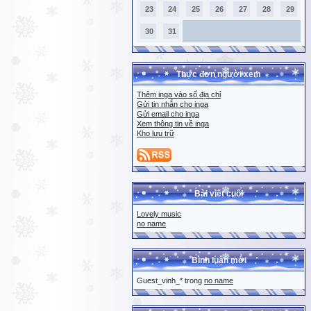
23
24
25
26
27
28
29
30
31
Thực đơn người xem
Thêm inga vào sổ địa chỉ
Gửi tin nhắn cho inga
Gửi email cho inga
Xem thông tin về inga
Kho lưu trữ
Bài viết cuối
Lovely music
no name
Bình luận mới
Guest_vinh_* trong
no name