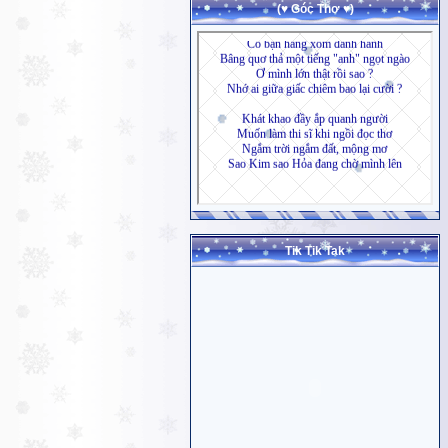
(♥ Góc Thơ ♥)
Tik Tik Tak