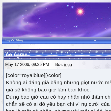
inga's Blog
no name
May 17 2006, 09:25 PM Bởi:
inga
[color=royalblue][/color]
Không ai đáng giá bằng những giọt nước m
giá sẽ không bao giờ làm bạn khóc.
Đừng bao giờ cau có hay nhăn nhó thậm ch
chắn sẽ có ai đó yêu bạn chỉ vì nụ cười của 