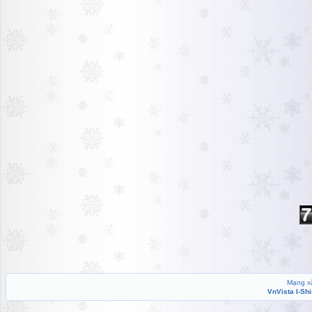
Mạng xã
VnVista I-Sh