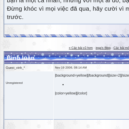
bạn là một cá nhân, nhưng với một ai đó, bạn
Đừng khóc vì mọi việc đã qua, hãy cười vì 
trước.
« Các bài cũ hơn
·
inga's Blog
·
Các bài mớ
Bình luận
Guest_vinh_*
Nov 19 2006, 08:14 AM
[background=yellow][/background][size=2][/size
Unregistered
[color=yellow][/color]