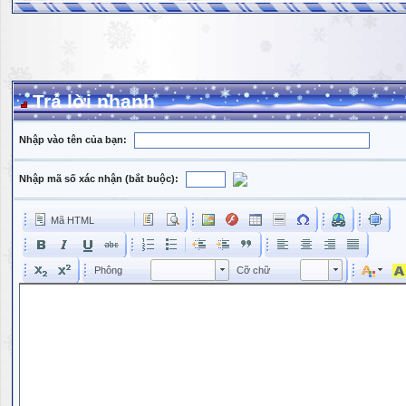
Trả lời nhanh
Nhập vào tên của bạn:
Nhập mã số xác nhận (bắt buộc):
Mã HTML
Phông
Kích cỡ phông
Phông
Cỡ chữ
Phông
Cỡ chữ